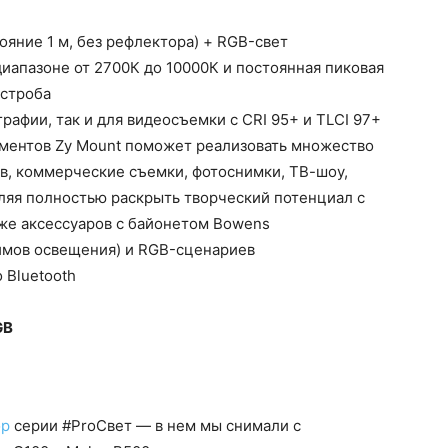
ояние 1 м, без рефлектора) + RGB-свет
диапазоне от 2700К до 10000К и постоянная пиковая
 строба
рафии, так и для видеосъемки с CRI 95+ и TLCI 97+
ментов Zy Mount поможет реализовать множество
в, коммерческие съемки, фотоснимки, ТВ-шоу,
ляя полностью раскрыть творческий потенциал с
же аксессуаров с байонетом Bowens
жимов освещения) и RGB-сценариев
 Bluetooth
GB
ор
серии #ProСвет — в нем мы снимали с