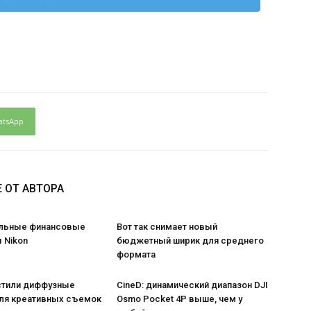
atsApp
 ОТ АВТОРА
льные финансовые
Вот так снимает новый
 Nikon
бюджетный ширик для среднего
формата
стили диффузные
CineD: динамический диапазон DJI
ля креативных съемок
Osmo Pocket 4P выше, чем у