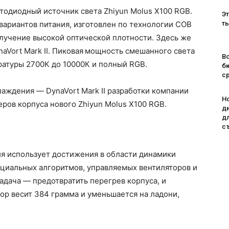
тодиодный источник света Zhiyun Molus X100 RGB.
Эт
вариантов питания, изготовлен по технологии COB
т
излучение высокой оптической плотности. Здесь же
Vort Mark II. Пиковая
мощность смешанного света
Во
ературы 2700К до 10000К и полный RGB.
б
с
аждения — DynaVort Mark II разработки компании
H
еров корпуса нового Zhiyun Molus X100 RGB.
д
д
с
я использует достижения в области динамики
пециальных алгоритмов, управляемых вентиляторов и
адача — предотвратить перегрев корпуса, и
бор весит 384 грамма и уменьшается на ладони,