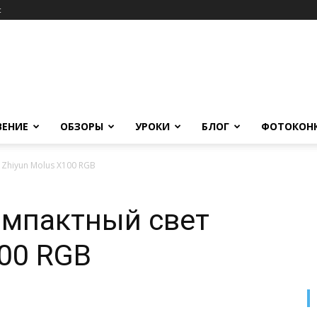
c
ВЕНИЕ
ОБЗОРЫ
УРОКИ
БЛОГ
ФОТОКОН
Zhiyun Molus X100 RGB
омпактный свет
100 RGB