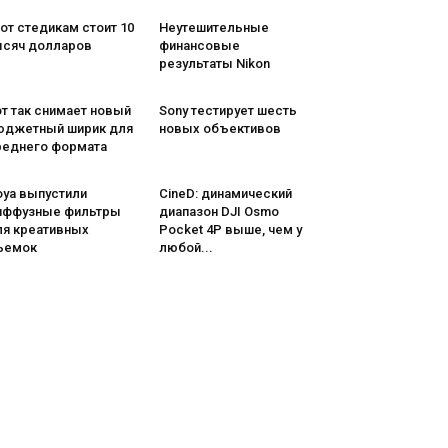
от стедикам стоит 10
Неутешительные
ысяч долларов
финансовые
результаты Nikon
т так снимает новый
Sony тестирует шесть
юджетный ширик для
новых объективов
реднего формата
oya выпустили
CineD: динамический
иффузные фильтры
диапазон DJI Osmo
ля креативных
Pocket 4P выше, чем у
ъемок
любой...