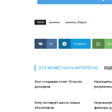
ТЕГИ
анонсы
анонсы Zhiyun
VK
Telegram
Wh
ЭТО МОЖЕТ БЫТЬ ИНТЕРЕСНО
ЕЩЕ
Этот стедикам стоит 10 тысяч
Неутешите
долларов
результаты
Sony тестирует шесть новых
Hoya выпу
объективов
фильтры д