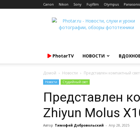
Canon
Nikon
Sony
Fujifilm
Olympus
Panasoni
Photar.ru
PhotarTV
НОВОСТИ
ВДОХНО
Домой
Новости
Представлен компактный свет 
Новости
Студийный свет
Представлен к
Zhiyun Molus X
Автор
Тимофей Добровольский
-
Апр 28, 2025