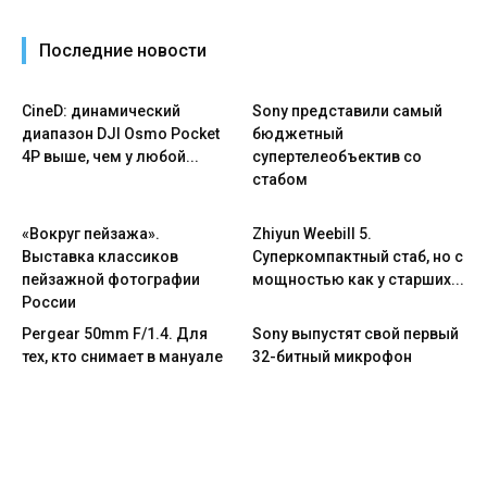
Последние новости
CineD: динамический
Sony представили самый
диапазон DJI Osmo Pocket
бюджетный
4P выше, чем у любой...
супертелеобъектив со
стабом
«Вокруг пейзажа».
Zhiyun Weebill 5.
Выставка классиков
Cуперкомпактный стаб, но с
пейзажной фотографии
мощностью как у старших...
России
Pergear 50mm F/1.4. Для
Sony выпустят свой первый
тех, кто снимает в мануале
32-битный микрофон