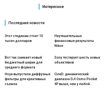
Интересное
Последние новости
Этот стедикам стоит 10
Неутешительные
тысяч долларов
финансовые результаты
Nikon
Вот так снимает новый
Sony тестирует шесть новых
бюджетный ширик для
объективов
среднего формата
Hoya выпустили диффузные
CineD: динамический
фильтры для креативных
диапазон DJI Osmo Pocket
съемок
4P выше, чем у любой...