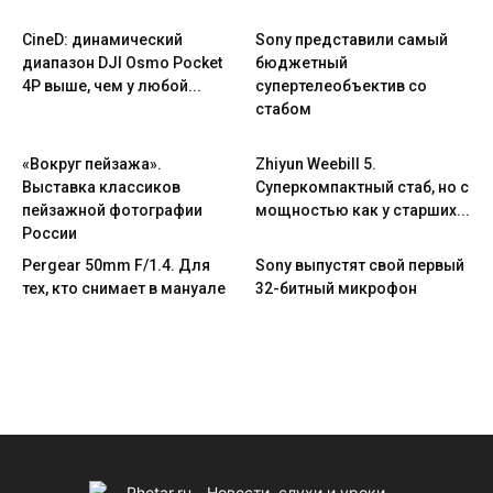
CineD: динамический
Sony представили самый
диапазон DJI Osmo Pocket
бюджетный
4P выше, чем у любой...
супертелеобъектив со
стабом
«Вокруг пейзажа».
Zhiyun Weebill 5.
Выставка классиков
Cуперкомпактный стаб, но с
пейзажной фотографии
мощностью как у старших...
России
Pergear 50mm F/1.4. Для
Sony выпустят свой первый
тех, кто снимает в мануале
32-битный микрофон