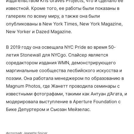
издательством Kris Graves Projects, что и сделало ее
известной. Кроме того, ее работы были показаны в
галереях по всему миру, а также она были
опубликованы в New York Times, New York Magazine,
New Yorker и Dazed Magazine.
В 2019 году она освещала NYC Pride во время 50-
летия Stonewall для NYCgo. Спайсер является
соредактором издания WMN, демонстрирующего
маргинальные сообщества лесбийского искусства и
поэзии. Она работала менеджером по образованию в
Magnum Photos, где Жанетт проводила семинары с
известными фотографами, такими как Антуан д’Агата, и
модерировала выступление в Aperture Foundation с
Бике Депуртером и Сьюзан Мейзелас.
фотограф: Jeanette Spicer