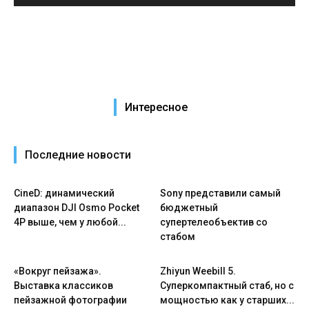
Интересное
Последние новости
CineD: динамический
Sony представили самый
диапазон DJI Osmo Pocket
бюджетный
4P выше, чем у любой...
супертелеобъектив со
стабом
«Вокруг пейзажа».
Zhiyun Weebill 5.
Выставка классиков
Cуперкомпактный стаб, но с
пейзажной фотографии
мощностью как у старших...