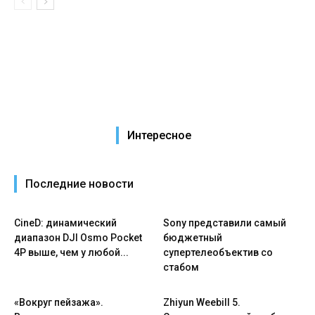
Интересное
Последние новости
CineD: динамический
Sony представили самый
диапазон DJI Osmo Pocket
бюджетный
4P выше, чем у любой...
супертелеобъектив со
стабом
«Вокруг пейзажа».
Zhiyun Weebill 5.