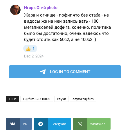
ТЕГИ
Fujifilm GFX100RF
слухи
слухи fujifilm
VK
Telegram
WhatsApp