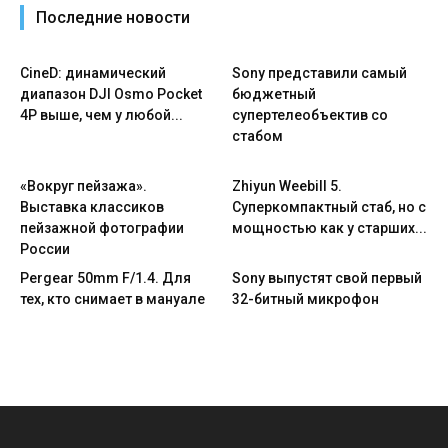
Последние новости
CineD: динамический
Sony представили самый
диапазон DJI Osmo Pocket
бюджетный
4P выше, чем у любой...
супертелеобъектив со
стабом
«Вокруг пейзажа».
Zhiyun Weebill 5.
Выставка классиков
Cуперкомпактный стаб, но с
пейзажной фотографии
мощностью как у старших...
России
Pergear 50mm F/1.4. Для
Sony выпустят свой первый
тех, кто снимает в мануале
32-битный микрофон