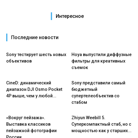
Интересное
Последние новости
Sony тестирует шесть новых
Hoya выпустили диффузные
объективов
фильтры для креативных
съемок
CineD: динамический
Sony представили самый
диапазон DJI Osmo Pocket
бюджетный
4P выше, чем у любой...
супертелеобъектив со
стабом
«Вокруг пейзажа».
Zhiyun Weebill 5.
Выставка классиков
Cуперкомпактный стаб, но с
пейзажной фотографии
мощностью как у старших...
России