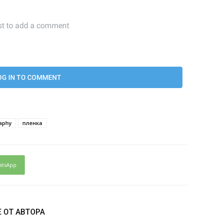
aphy
пленка
atsApp
 ОТ АВТОРА