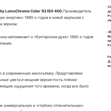
Ci
y LomoChrome Color ’92 ISO 400.
Производитель
д
Po
ую энергию» 1990-х годов в новой эмульсии с
лю
м зерном.
«В
нка напоминает о «бунтарском духе» 1990-х годов
В
п
мпания.
Р
Pe
Дл
м
 в современную киносъёмку. Представляем:
очные цвета и мощная зернистость плёнки
янящие ощущения того времени, когда все было
к универсальную и «глубоко отличительную»