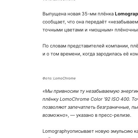
Выпущена новая 35-мм плёнка
Lomograph
сообщает, что она передаёт «незабываем
точными цветами и «мощным» плёночны
По словам представителей компании, плё
и о том времени, когда зародилась её ко
Фото: LomoChrome
«Мы привносим ту незабываемую энергию
плёнку LomoChrome Color ’92 ISO 400. Т
позволяют запечатлеть безграничные, пь
возможно
», — указано в пресс-релизе.
Lomographyописывает новую эмульсию ка