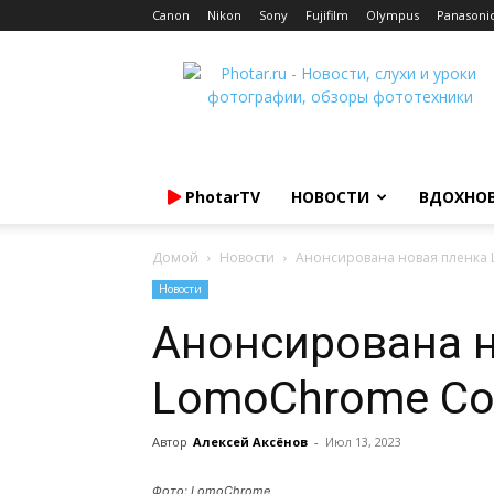
Canon
Nikon
Sony
Fujifilm
Olympus
Panasoni
Photar.ru
PhotarTV
НОВОСТИ
ВДОХНО
Домой
Новости
Анонсирована новая пленка 
Новости
Анонсирована 
LomoChrome Col
Автор
Алексей Аксёнов
-
Июл 13, 2023
Фото: LomoChrome