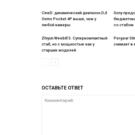
CineD: динамический диапазон DJI
Sony пред
Osmo Pocket 4P выше, чем у
бюджетный
любой камеры
со стабом
Zhiyun Weebill 5. Cуперкомпактный
Pergear 50m
стаб, но с мощностью как у
снимает в 
старших моделей
ОСТАВЬТЕ ОТВЕТ