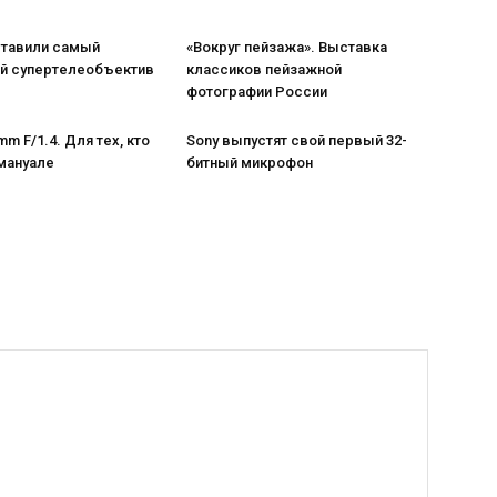
ставили самый
«Вокруг пейзажа». Выставка
 супертелеобъектив
классиков пейзажной
фотографии России
m F/1.4. Для тех, кто
Sony выпустят свой первый 32-
мануале
битный микрофон