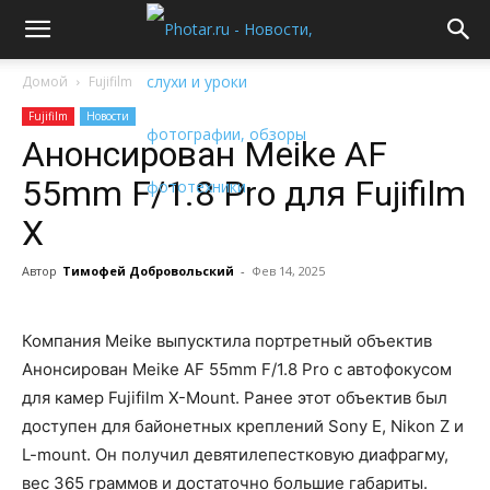
Домой
Fujifilm
Fujifilm
Новости
Анонсирован Meike AF
55mm F/1.8 Pro для Fujifilm
X
Автор
Тимофей Добровольский
-
Фев 14, 2025
Компания Meike выпусктила портретный объектив
Анонсирован Meike AF 55mm F/1.8 Pro с автофокусом
для камер Fujifilm X-Mount. Ранее этот объектив был
доступен для байонетных креплений Sony E, Nikon Z и
L-mount. Он получил девятилепестковую диафрагму,
вес 365 граммов и достаточно большие габариты.