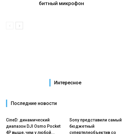
битный микрофон
Интересное
Последние новости
CineD: динамический
Sony представили самый
диапазон DJI Osmo Pocket
бюджетный
4P выше, чем у любой...
супертелеобъектив со