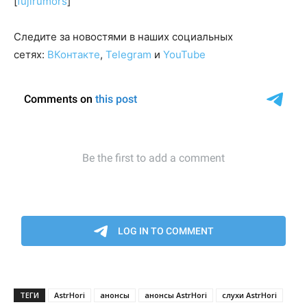
[
fujirumors
]
Следите за новостями в наших социальных
сетях:
ВКонтакте
,
Telegram
и
YouTube
ТЕГИ
AstrHori
анонсы
анонсы AstrHori
слухи AstrHori