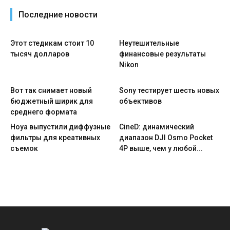
Последние новости
Этот стедикам стоит 10
Неутешительные
тысяч долларов
финансовые результаты
Nikon
Вот так снимает новый
Sony тестирует шесть новых
бюджетный ширик для
объективов
среднего формата
Hoya выпустили диффузные
CineD: динамический
фильтры для креативных
диапазон DJI Osmo Pocket
съемок
4P выше, чем у любой...