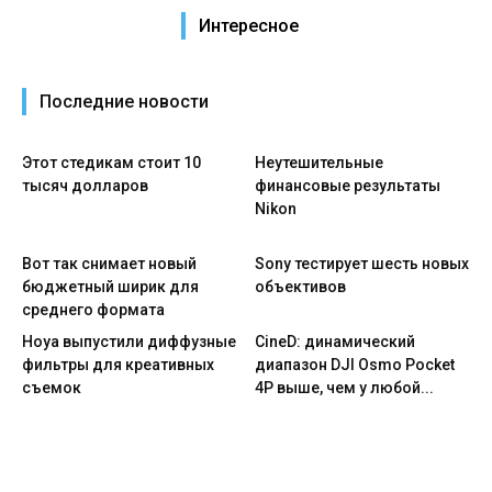
Интересное
Последние новости
Этот стедикам стоит 10
Неутешительные
тысяч долларов
финансовые результаты
Nikon
Вот так снимает новый
Sony тестирует шесть новых
бюджетный ширик для
объективов
среднего формата
Hoya выпустили диффузные
CineD: динамический
фильтры для креативных
диапазон DJI Osmo Pocket
съемок
4P выше, чем у любой...