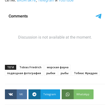
сетях:
ВКонтакте
,
Telegram
и
YouTube
ТЕГИ
Tobias Friedrich
морская фауна
подводная фотография
рыбки
рыбы
Тобиас Фридрих
VK
Telegram
WhatsApp