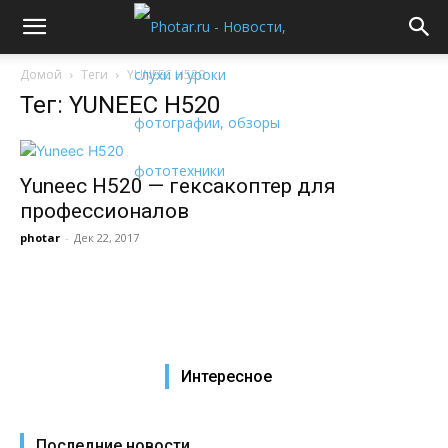
Домой
Теги
YUNEEC H520
Тег: YUNEEC H520
Yuneec H520 — гексакоптер для
профессионалов
photar
-
Дек 22, 2017
Интересное
Последние новости