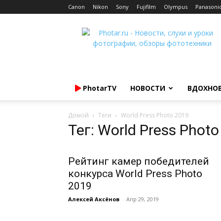
Canon
Nikon
Sony
Fujifilm
Olympus
Panasoni
Photar.ru
PhotarTV
НОВОСТИ
ВДОХНО
Домой
Теги
World Press Photo 2019
Тег: World Press Phot
Рейтинг камер победителей
конкурса World Press Photo
2019
Алексей Аксёнов
-
Апр 29, 2019