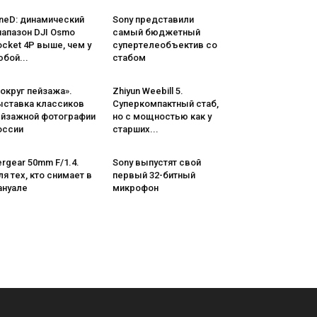
neD: динамический
Sony представили
иапазон DJI Osmo
самый бюджетный
cket 4P выше, чем у
супертелеобъектив со
бой...
стабом
округ пейзажа».
Zhiyun Weebill 5.
ыставка классиков
Cуперкомпактный стаб,
ейзажной фотографии
но с мощностью как у
оссии
старших...
rgear 50mm F/1.4.
Sony выпустят свой
я тех, кто снимает в
первый 32-битный
ануале
микрофон