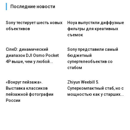
Последние новости
Sony тестирует шесть новых
Hoya выпустили диффузные
объективов
фильтры для креативных
съемок
CineD: динамический
Sony представили самый
диапазон DJI Osmo Pocket
бюджетный
4P выше, чем у любой...
супертелеобъектив со
стабом
«Вокруг пейзажа».
Zhiyun Weebill 5.
Выставка классиков
Cуперкомпактный стаб, но с
пейзажной фотографии
мощностью как у старших...
России