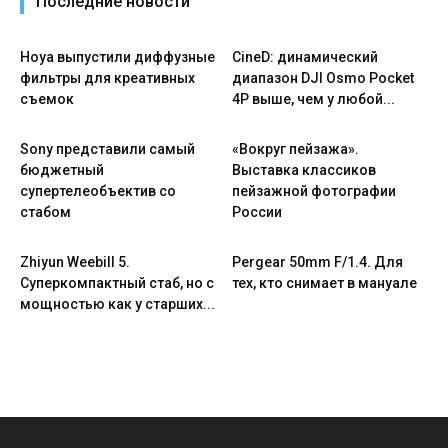
Последние новости
Hoya выпустили диффузные
CineD: динамический
фильтры для креативных
диапазон DJI Osmo Pocket
съемок
4P выше, чем у любой...
Sony представили самый
«Вокруг пейзажа».
бюджетный
Выставка классиков
супертелеобъектив со
пейзажной фотографии
стабом
России
Zhiyun Weebill 5.
Pergear 50mm F/1.4. Для
Cуперкомпактный стаб, но с
тех, кто снимает в мануале
мощностью как у старших...