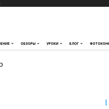
c
ВЕНИЕ
ОБЗОРЫ
УРОКИ
БЛОГ
ФОТОКОН
р