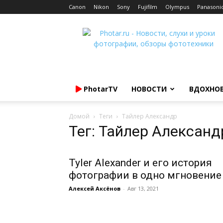
Canon
Nikon
Sony
Fujifilm
Olympus
Panasoni
Photar.ru
PhotarTV
НОВОСТИ
ВДОХНО
Домой
Теги
Тайлер Александр
Тег: Тайлер Александ
Tyler Alexander и его история
фотографии в одно мгновение
Алексей Аксёнов
-
Авг 13, 2021