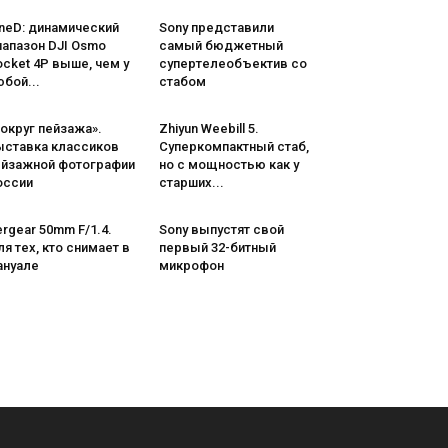
neD: динамический
Sony представили
иапазон DJI Osmo
самый бюджетный
cket 4P выше, чем у
супертелеобъектив со
бой...
стабом
округ пейзажа».
Zhiyun Weebill 5.
ыставка классиков
Cуперкомпактный стаб,
ейзажной фотографии
но с мощностью как у
оссии
старших...
rgear 50mm F/1.4.
Sony выпустят свой
я тех, кто снимает в
первый 32-битный
ануале
микрофон