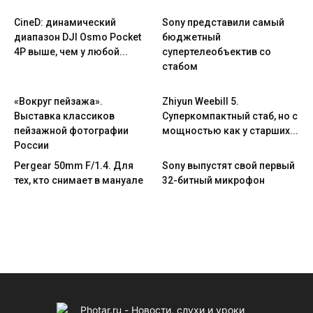
CineD: динамический
Sony представили самый
диапазон DJI Osmo Pocket
бюджетный
4P выше, чем у любой...
супертелеобъектив со
стабом
«Вокруг пейзажа».
Zhiyun Weebill 5.
Выставка классиков
Cуперкомпактный стаб, но с
пейзажной фотографии
мощностью как у старших...
России
Pergear 50mm F/1.4. Для
Sony выпустят свой первый
тех, кто снимает в мануале
32-битный микрофон