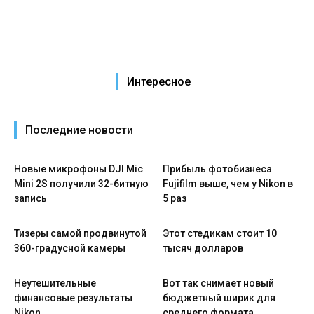
Интересное
Последние новости
Новые микрофоны DJI Mic
Прибыль фотобизнеса
Mini 2S получили 32-битную
Fujifilm выше, чем у Nikon в
запись
5 раз
Тизеры самой продвинутой
Этот стедикам стоит 10
360-градусной камеры
тысяч долларов
Неутешительные
Вот так снимает новый
финансовые результаты
бюджетный ширик для
Nikon
среднего формата