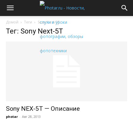
Домой
Теги
Sony Next-5T
Тег: Sony Next-5T
Sony NEX-5T — Описание
photar
-
Авг 28, 2013