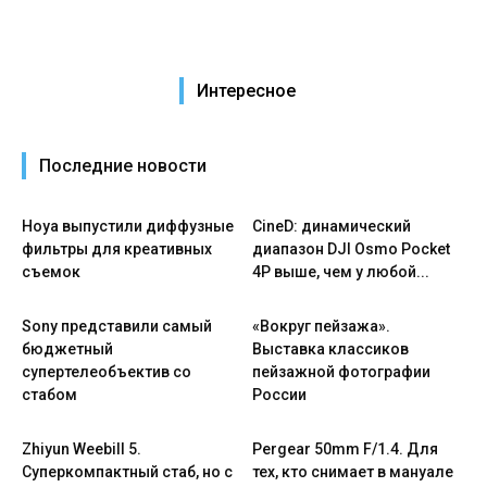
Интересное
Последние новости
Hoya выпустили диффузные
CineD: динамический
фильтры для креативных
диапазон DJI Osmo Pocket
съемок
4P выше, чем у любой...
Sony представили самый
«Вокруг пейзажа».
бюджетный
Выставка классиков
супертелеобъектив со
пейзажной фотографии
стабом
России
Zhiyun Weebill 5.
Pergear 50mm F/1.4. Для
Cуперкомпактный стаб, но с
тех, кто снимает в мануале