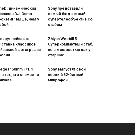
neD: динамический
Sony представили
иапазон DJI Osmo
самый бюджетный
cket 4P выше, чем у
супертелеобъектив со
бой...
стабом
округ пейзажа».
Zhiyun Weebill 5.
ыставка классиков
Cуперкомпактный стаб,
ейзажной фотографии
но с мощностью как у
оссии
старших...
rgear 50mm F/1.4.
Sony выпустят свой
я тех, кто снимает в
первый 32-битный
ануале
микрофон