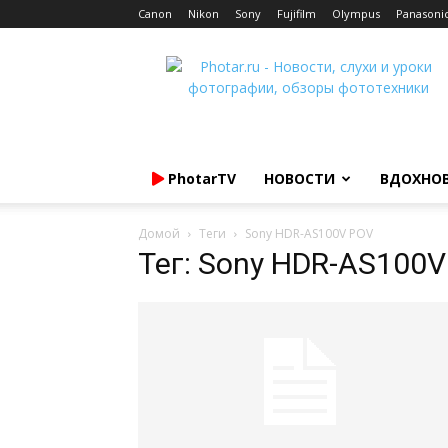
Canon
Nikon
Sony
Fujifilm
Olympus
Panasoni
Photar.ru
PhotarTV
НОВОСТИ
ВДОХНО
Домой
Теги
Sony HDR-AS100V POV
Тег: Sony HDR-AS100