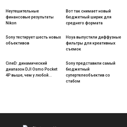
Неутешительные
Вот так снимает новый
финансовые результаты
бюджетный ширик для
Nikon
среднего формата
Sony тестирует шесть новых
Hoya выпустили диффузные
объективов
фильтры для креативных
съемок
CineD: динамический
Sony представили самый
диапазон DJI Osmo Pocket
бюджетный
4P выше, чем у любой...
супертелеобъектив со
стабом