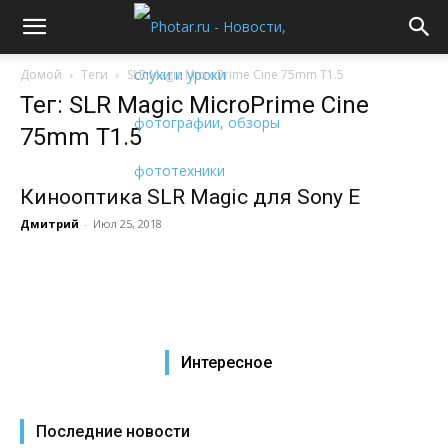
Домой
Теги
SLR Magic MicroPrime Cine 75mm T1.5
Тег: SLR Magic MicroPrime Cine
75mm T1.5
Кинооптика SLR Magic для Sony E
Дмитрий
-
Июл 25, 2018
Интересное
Последние новости