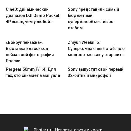
CineD: динамический
Sony представили самый
диапазон DJI Osmo Pocket
бюджетный
4P выше, чем у любой...
супертелеобъектив со
стабом
«Вокруг пейзажа».
Zhiyun Weebill 5.
Выставка классиков
Cуперкомпактный стаб, но с
пейзажной фотографии
мощностью как у старших...
России
Pergear 50mm F/1.4. Для
Sony выпустят свой первый
тех, кто снимает в мануале
32-битный микрофон