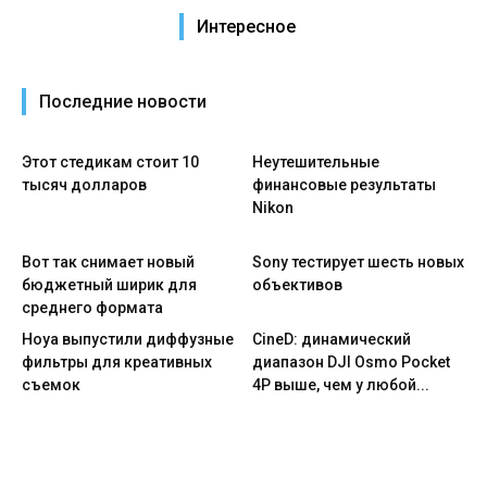
Интересное
Последние новости
Этот стедикам стоит 10
Неутешительные
тысяч долларов
финансовые результаты
Nikon
Вот так снимает новый
Sony тестирует шесть новых
бюджетный ширик для
объективов
среднего формата
Hoya выпустили диффузные
CineD: динамический
фильтры для креативных
диапазон DJI Osmo Pocket
съемок
4P выше, чем у любой...