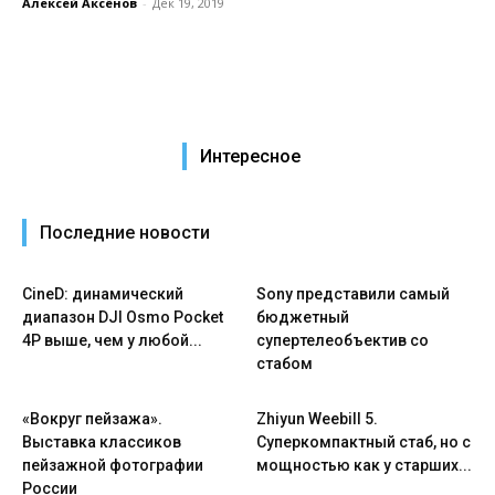
Алексей Аксёнов
-
Дек 19, 2019
Интересное
Последние новости
CineD: динамический
Sony представили самый
диапазон DJI Osmo Pocket
бюджетный
4P выше, чем у любой...
супертелеобъектив со
стабом
«Вокруг пейзажа».
Zhiyun Weebill 5.
Выставка классиков
Cуперкомпактный стаб, но с
пейзажной фотографии
мощностью как у старших...
России