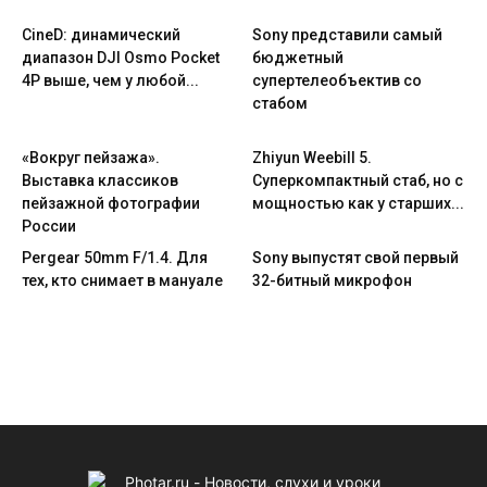
CineD: динамический
Sony представили самый
диапазон DJI Osmo Pocket
бюджетный
4P выше, чем у любой...
супертелеобъектив со
стабом
«Вокруг пейзажа».
Zhiyun Weebill 5.
Выставка классиков
Cуперкомпактный стаб, но с
пейзажной фотографии
мощностью как у старших...
России
Pergear 50mm F/1.4. Для
Sony выпустят свой первый
тех, кто снимает в мануале
32-битный микрофон