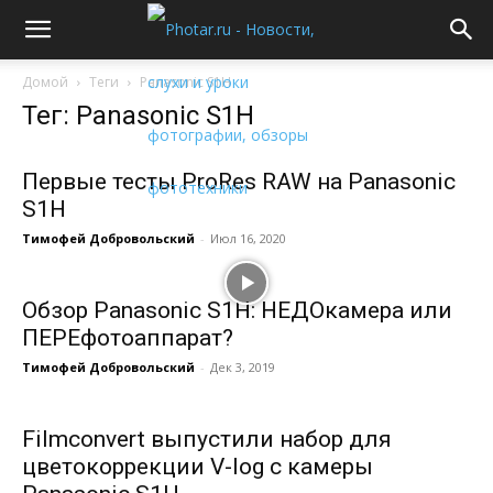
Домой
Теги
Panasonic S1H
Тег: Panasonic S1H
Первые тесты ProRes RAW на Panasonic
S1H
Тимофей Добровольский
-
Июл 16, 2020
Обзор Panasonic S1H: НЕДОкамера или
ПЕРЕфотоаппарат?
Тимофей Добровольский
-
Дек 3, 2019
Filmconvert выпустили набор для
цветокоррекции V-log с камеры