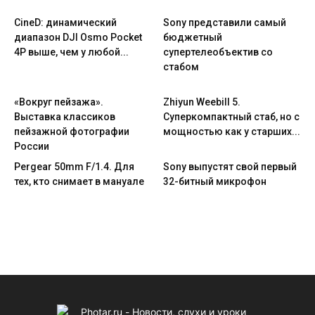
CineD: динамический
Sony представили самый
диапазон DJI Osmo Pocket
бюджетный
4P выше, чем у любой...
супертелеобъектив со
стабом
«Вокруг пейзажа».
Zhiyun Weebill 5.
Выставка классиков
Cуперкомпактный стаб, но с
пейзажной фотографии
мощностью как у старших...
России
Pergear 50mm F/1.4. Для
Sony выпустят свой первый
тех, кто снимает в мануале
32-битный микрофон