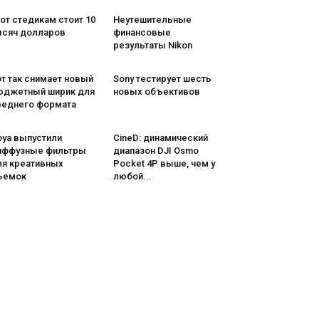
от стедикам стоит 10
Неутешительные
ысяч долларов
финансовые
результаты Nikon
т так снимает новый
Sony тестирует шесть
юджетный ширик для
новых объективов
реднего формата
oya выпустили
CineD: динамический
иффузные фильтры
диапазон DJI Osmo
ля креативных
Pocket 4P выше, чем у
ъемок
любой...