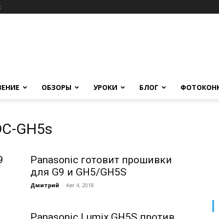
c
ВЕНИЕ
ОБЗОРЫ
УРОКИ
БЛОГ
ФОТОКОН
 DC-GH5s
9
Panasonic готовит прошивки
для G9 и GH5/GH5S
Дмитрий
-
Авг 4, 2018
Panasonic Lumix GH5S против