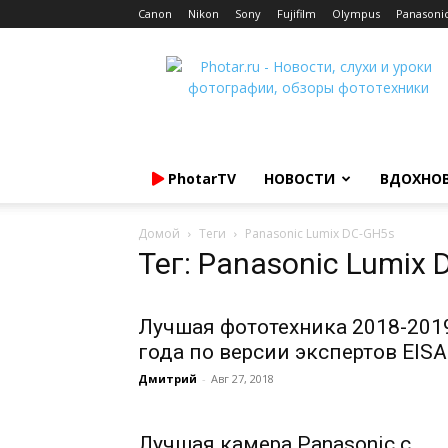
Canon
Nikon
Sony
Fujifilm
Olympus
Panasoni
Photar.ru
PhotarTV
НОВОСТИ
ВДОХНО
Домой
Теги
Panasonic Lumix DC-GH5s
Тег: Panasonic Lumix
Лучшая фототехника 2018-201
года по версии экспертов EISA
Дмитрий
-
Авг 27, 2018
Лучшая камера Panasonic с