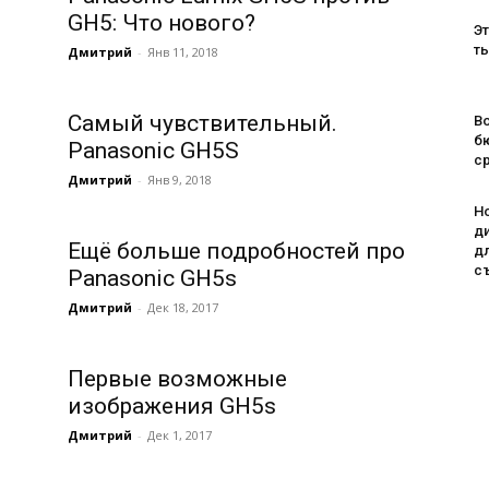
GH5: Что нового?
Эт
т
Дмитрий
-
Янв 11, 2018
Самый чувствительный.
Во
б
Panasonic GH5S
с
Дмитрий
-
Янв 9, 2018
H
д
Ещё больше подробностей про
д
с
Panasonic GH5s
Дмитрий
-
Дек 18, 2017
Первые возможные
изображения GH5s
Дмитрий
-
Дек 1, 2017