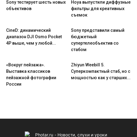
Sony тестирует шесть новых
Hoya выпустили диффузные
объективов
фильтры для креативных
съемок
CineD: динамический
Sony представили самый
диапазон DJI Osmo Pocket
бюджетный
4P выше, чем у любой...
супертелеобъектив со
стабом
«Вокруг пейзажа».
Zhiyun Weebill 5.
Выставка классиков
Cуперкомпактный стаб, но с
пейзажной фотографии
мощностью как у старших...
России