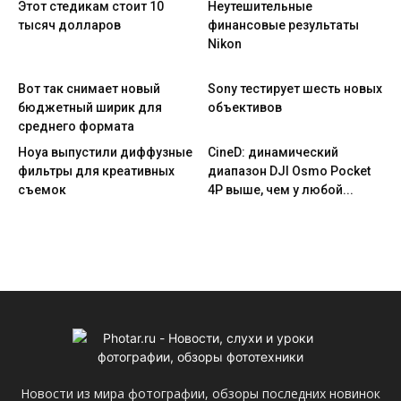
Этот стедикам стоит 10
Неутешительные
тысяч долларов
финансовые результаты
Nikon
Вот так снимает новый
Sony тестирует шесть новых
бюджетный ширик для
объективов
среднего формата
Hoya выпустили диффузные
CineD: динамический
фильтры для креативных
диапазон DJI Osmo Pocket
съемок
4P выше, чем у любой...
Новости из мира фотографии, обзоры последних новинок