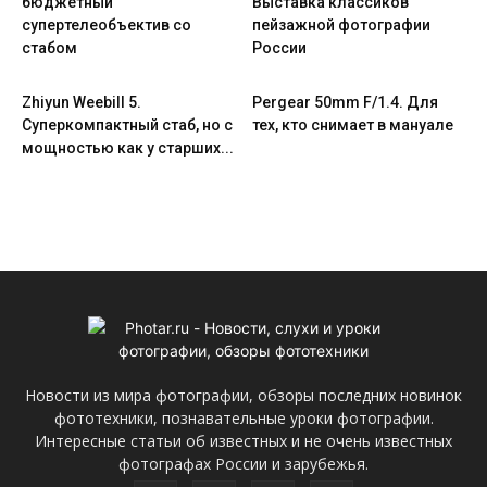
бюджетный
Выставка классиков
супертелеобъектив со
пейзажной фотографии
стабом
России
Zhiyun Weebill 5.
Pergear 50mm F/1.4. Для
Cуперкомпактный стаб, но с
тех, кто снимает в мануале
мощностью как у старших...
Новости из мира фотографии, обзоры последних новинок
фототехники, познавательные уроки фотографии.
Интересные статьи об известных и не очень известных
фотографах России и зарубежья.