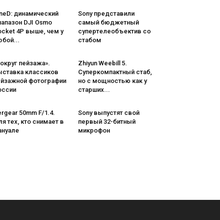
neD: динамический
Sony представили
иапазон DJI Osmo
самый бюджетный
cket 4P выше, чем у
супертелеобъектив со
бой...
стабом
округ пейзажа».
Zhiyun Weebill 5.
ыставка классиков
Cуперкомпактный стаб,
ейзажной фотографии
но с мощностью как у
оссии
старших...
rgear 50mm F/1.4.
Sony выпустят свой
я тех, кто снимает в
первый 32-битный
ануале
микрофон