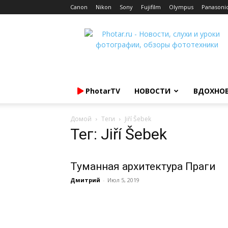
Canon
Nikon
Sony
Fujifilm
Olympus
Panasoni
Photar.ru
PhotarTV
НОВОСТИ
ВДОХНО
Домой
Теги
Jiří Šebek
Тег: Jiří Šebek
Туманная архитектура Праги
Дмитрий
-
Июл 5, 2019