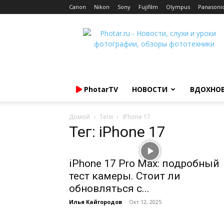
Canon
Nikon
Sony
Fujifilm
Olympus
Panasoni
Photar.ru
PhotarTV
НОВОСТИ
ВДОХНО
Домой
Теги
IPhone 17
Тег: iPhone 17
iPhone 17 Pro Max: подробный
тест камеры. Стоит ли
обновляться с...
Илья Кайгородов
-
Окт 12, 2025