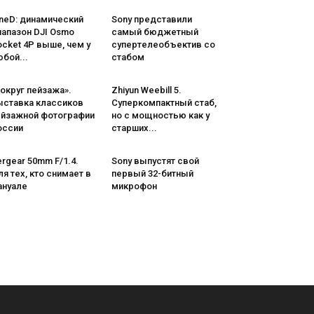
neD: динамический
Sony представили
иапазон DJI Osmo
самый бюджетный
cket 4P выше, чем у
супертелеобъектив со
бой...
стабом
округ пейзажа».
Zhiyun Weebill 5.
ыставка классиков
Cуперкомпактный стаб,
ейзажной фотографии
но с мощностью как у
оссии
старших...
rgear 50mm F/1.4.
Sony выпустят свой
я тех, кто снимает в
первый 32-битный
ануале
микрофон