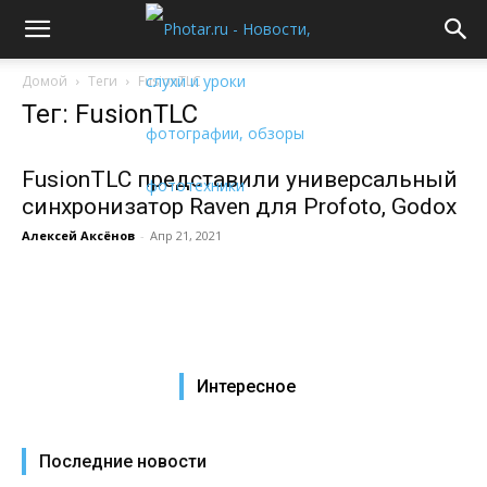
Домой
Теги
FusionTLC
Тег: FusionTLC
FusionTLC представили универсальный
синхронизатор Raven для Profoto, Godox
Алексей Аксёнов
-
Апр 21, 2021
Интересное
Последние новости