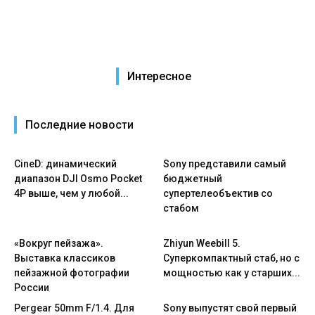
Интересное
Последние новости
CineD: динамический
Sony представили самый
диапазон DJI Osmo Pocket
бюджетный
4P выше, чем у любой...
супертелеобъектив со
стабом
«Вокруг пейзажа».
Zhiyun Weebill 5.
Выставка классиков
Cуперкомпактный стаб, но с
пейзажной фотографии
мощностью как у старших...
России
Pergear 50mm F/1.4. Для
Sony выпустят свой первый