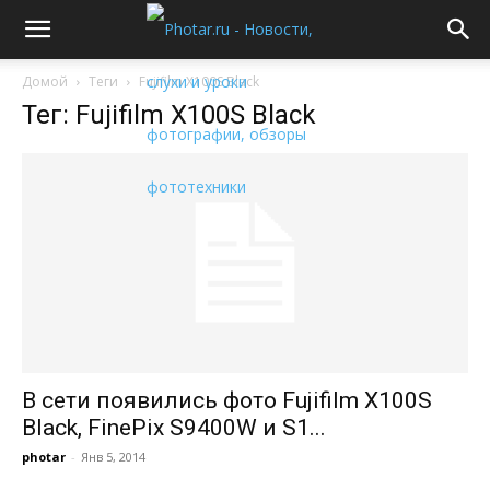
Домой
Теги
Fujifilm X100S Black
Тег: Fujifilm X100S Black
В сети появились фото Fujifilm X100S
Black, FinePix S9400W и S1...
photar
-
Янв 5, 2014