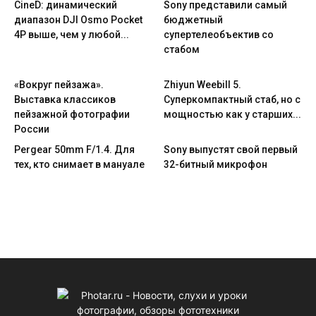
CineD: динамический
Sony представили самый
диапазон DJI Osmo Pocket
бюджетный
4P выше, чем у любой...
супертелеобъектив со
стабом
«Вокруг пейзажа».
Zhiyun Weebill 5.
Выставка классиков
Cуперкомпактный стаб, но с
пейзажной фотографии
мощностью как у старших...
России
Pergear 50mm F/1.4. Для
Sony выпустят свой первый
тех, кто снимает в мануале
32-битный микрофон