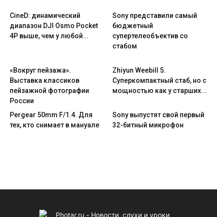
CineD: динамический
Sony представили самый
диапазон DJI Osmo Pocket
бюджетный
4P выше, чем у любой...
супертелеобъектив со
стабом
«Вокруг пейзажа».
Zhiyun Weebill 5.
Выставка классиков
Cуперкомпактный стаб, но с
пейзажной фотографии
мощностью как у старших...
России
Pergear 50mm F/1.4. Для
Sony выпустят свой первый
тех, кто снимает в мануале
32-битный микрофон