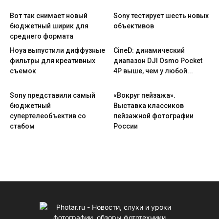
Вот так снимает новый
Sony тестирует шесть новых
бюджетный ширик для
объективов
среднего формата
Hoya выпустили диффузные
CineD: динамический
фильтры для креативных
диапазон DJI Osmo Pocket
съемок
4P выше, чем у любой...
Sony представили самый
«Вокруг пейзажа».
бюджетный
Выставка классиков
супертелеобъектив со
пейзажной фотографии
стабом
России