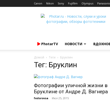
Canon
Nikon
Sony
Fujifilm
Olympus
Panasoni
Photar.ru
PhotarTV
НОВОСТИ
ВДОХНО
Домой
Теги
Бруклин
Тег: Бруклин
Фотографии уличной жизни в
Бруклине от Андре Д. Вагнера
fedorovsa
-
Июл 25, 2015