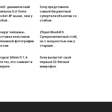
neD: динамический
Sony представили
иапазон DJI Osmo
самый бюджетный
cket 4P выше, чем у
супертелеобъектив со
бой...
стабом
округ пейзажа».
Zhiyun Weebill 5.
ыставка классиков
Cуперкомпактный стаб,
ейзажной фотографии
но с мощностью как у
оссии
старших...
rgear 50mm F/1.4.
Sony выпустят свой
я тех, кто снимает в
первый 32-битный
ануале
микрофон