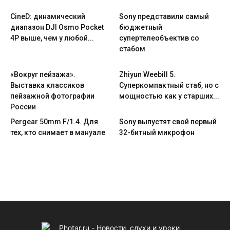
CineD: динамический
Sony представили самый
диапазон DJI Osmo Pocket
бюджетный
4P выше, чем у любой...
супертелеобъектив со
стабом
«Вокруг пейзажа».
Zhiyun Weebill 5.
Выставка классиков
Cуперкомпактный стаб, но с
пейзажной фотографии
мощностью как у старших...
России
Pergear 50mm F/1.4. Для
Sony выпустят свой первый
тех, кто снимает в мануале
32-битный микрофон