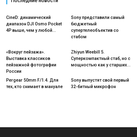
Последние новости
CineD: динамический
Sony представили самый
диапазон DJI Osmo Pocket
бюджетный
4P выше, чем у любой...
супертелеобъектив со
стабом
«Вокруг пейзажа».
Zhiyun Weebill 5.
Выставка классиков
Cуперкомпактный стаб, но с
пейзажной фотографии
мощностью как у старших...
России
Pergear 50mm F/1.4. Для
Sony выпустят свой первый
тех, кто снимает в мануале
32-битный микрофон