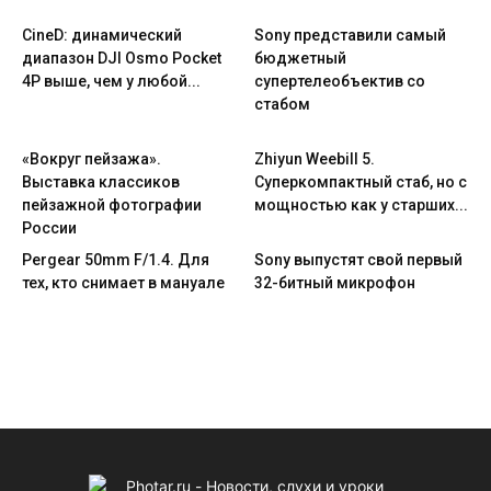
CineD: динамический
Sony представили самый
диапазон DJI Osmo Pocket
бюджетный
4P выше, чем у любой...
супертелеобъектив со
стабом
«Вокруг пейзажа».
Zhiyun Weebill 5.
Выставка классиков
Cуперкомпактный стаб, но с
пейзажной фотографии
мощностью как у старших...
России
Pergear 50mm F/1.4. Для
Sony выпустят свой первый
тех, кто снимает в мануале
32-битный микрофон