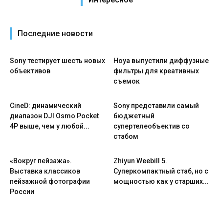
Последние новости
Sony тестирует шесть новых
Hoya выпустили диффузные
объективов
фильтры для креативных
съемок
CineD: динамический
Sony представили самый
диапазон DJI Osmo Pocket
бюджетный
4P выше, чем у любой...
супертелеобъектив со
стабом
«Вокруг пейзажа».
Zhiyun Weebill 5.
Выставка классиков
Cуперкомпактный стаб, но с
пейзажной фотографии
мощностью как у старших...
России