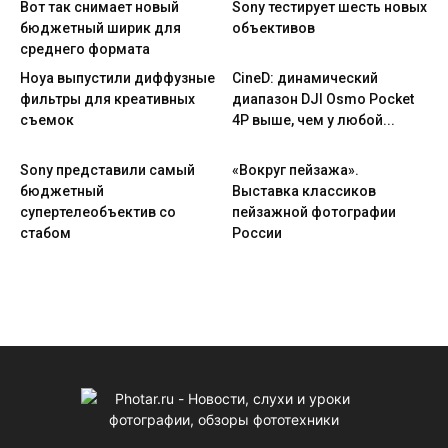
Вот так снимает новый
Sony тестирует шесть новых
бюджетный ширик для
объективов
среднего формата
Hoya выпустили диффузные
CineD: динамический
фильтры для креативных
диапазон DJI Osmo Pocket
съемок
4P выше, чем у любой...
Sony представили самый
«Вокруг пейзажа».
бюджетный
Выставка классиков
супертелеобъектив со
пейзажной фотографии
стабом
России