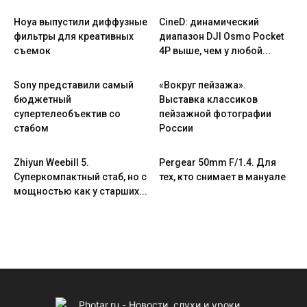
Hoya выпустили диффузные
CineD: динамический
фильтры для креативных
диапазон DJI Osmo Pocket
съемок
4P выше, чем у любой...
Sony представили самый
«Вокруг пейзажа».
бюджетный
Выставка классиков
супертелеобъектив со
пейзажной фотографии
стабом
России
Zhiyun Weebill 5.
Pergear 50mm F/1.4. Для
Cуперкомпактный стаб, но с
тех, кто снимает в мануале
мощностью как у старших...