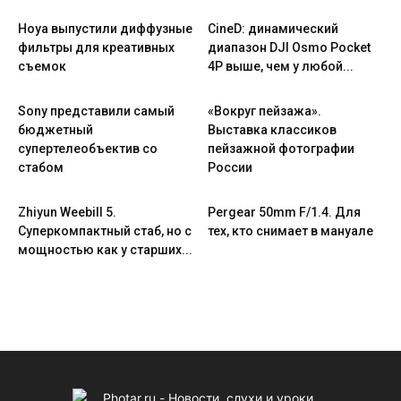
Hoya выпустили диффузные
CineD: динамический
фильтры для креативных
диапазон DJI Osmo Pocket
съемок
4P выше, чем у любой...
Sony представили самый
«Вокруг пейзажа».
бюджетный
Выставка классиков
супертелеобъектив со
пейзажной фотографии
стабом
России
Zhiyun Weebill 5.
Pergear 50mm F/1.4. Для
Cуперкомпактный стаб, но с
тех, кто снимает в мануале
мощностью как у старших...